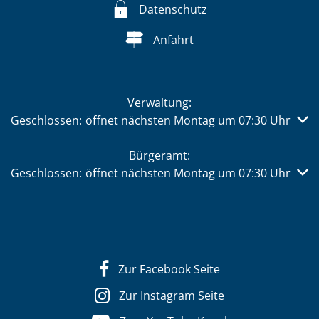
Datenschutz
Anfahrt
Verwaltung:
Klicken, um weitere Öffnungs- oder Schließzeiten auszub
Geschlossen:
öffnet nächsten Montag um 07:30 Uhr
Bürgeramt:
Klicken, um weitere Öffnungs- oder Schließzeiten auszub
Geschlossen:
öffnet nächsten Montag um 07:30 Uhr
Zur Facebook Seite
Zur Instagram Seite