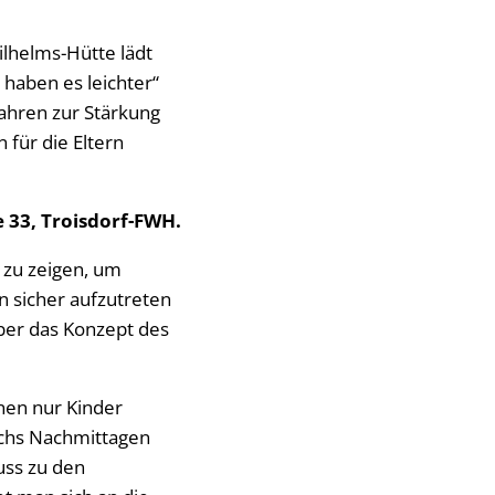
ilhelms-Hütte lädt
haben es leichter“
Jahren zur Stärkung
 für die Eltern
 33, Troisdorf-FWH.
 zu zeigen, um
n sicher aufzutreten
über das Konzept des
nen nur Kinder
echs Nachmittagen
uss zu den