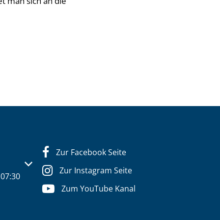
t man sich an die
Zur Facebook Seite
s- oder Schließzeiten auszublenden
Zur Instagram Seite
07:30
Zum YouTube Kanal