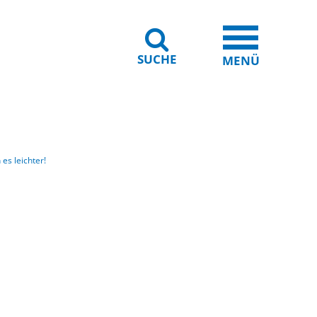
SUCHE
iheit
Leichte Sprache
MENÜ
es leichter!