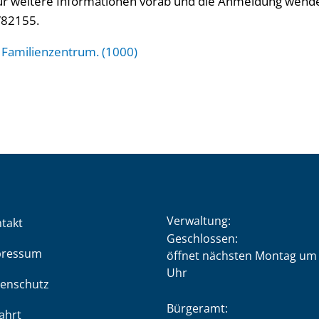
ür weitere Informationen vorab und die Anmeldung wende
/82155.
 Familienzentrum. (1000)
Verwaltung:
takt
Klicken, um weitere Öffnung
Geschlossen:
pressum
öffnet nächsten Montag um 
Uhr
enschutz
Bürgeramt:
ahrt