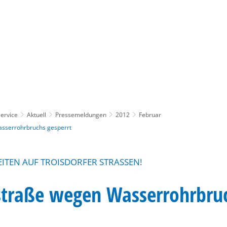
Gebärdensprache
Barrierefre
ervice
Aktuell
Pressemeldungen
2012
Februar
sserrohrbruchs gesperrt
ITEN AUF TROISDORFER STRASSEN!
straße wegen Wasserrohrbru