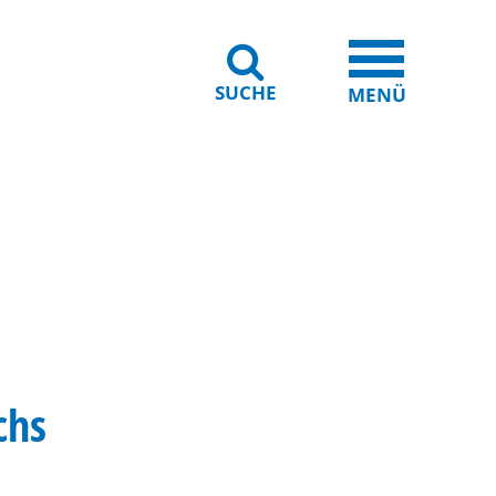
SUCHE
iheit
Leichte Sprache
MENÜ
chs