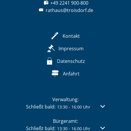
+49 2241 900-800
rathaus@troisdorf.de
Kontakt
Impressum
Datenschutz
Anfahrt
Verwaltung:
Klicken, um weitere Öffnungs- oder Schließzei
Schließt bald:
Von 13:30 bis 
13:30
-
16:00
Uhr
Bürgeramt:
Klicken, um weitere Öffnungs- oder Schließzei
Schließt bald:
Von 13:30 bis 
13:30
-
16:00
Uhr