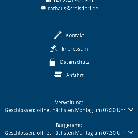
+49 2241 900-800
rathaus@troisdorf.de
Kontakt
Impressum
Datenschutz
Anfahrt
Verwaltung:
Klicken, um weitere Öffnungs- oder Schließzeiten auszub
Geschlossen:
öffnet nächsten Montag um 07:30 Uhr
Bürgeramt:
Klicken, um weitere Öffnungs- oder Schließzeiten auszub
Geschlossen:
öffnet nächsten Montag um 07:30 Uhr