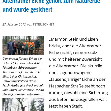
Altenrather Eiche gehört zum Naturerbe
und wurde gesichert
27. Februar 2012
von
PETER SONNET
„Marmor, Stein und Eisen
bricht, aber die Altenrather
Eiche nicht“, reimen stolz
und mit heiterer Zuversicht
Gemeinsam für den Erhalt der
Eiche: v.l. Ortsvorsteher Achim
die Altenrather. Die skurrile
Tüttenberg, Bürgermeister
und sagenumwogene
Klaus-Werner Jablonski, DBU-
Mitarbeiter Christoph Abs,
„tausendjährige“ Eiche an der
Umweltamtsleiterin Ulrike
Hasbacher Straße steht noch
Tesch, Azubis Jens Frackenpohl
und Daniel Samel sowie Florian
immer, obwohl eine Sicherung
Zieseniß vom Bundesforstamt.
aus Beton herausgefallen war.
Jetzt haben Stadt,