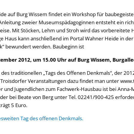
de auf Burg Wissem findet ein Workshop für baubegeister
r Anleitung zweier Museumspädagoginnen entsteht ein ric
weise. Mit Stöcken, Lehm und Stroh wird das vorbereitete 
ige Haus kann anschließend im Portal Wahner Heide in der
k“ bewundert werden. Baubeginn ist
ember 2012, um 15.00 Uhr auf Burg Wissem, Burgallee
l des traditionellen „Tags des Offenen Denkmals“, der 20
e Troisdorfer Veranstaltungen dazu findet man unter www.t
r und Jugendlichen zum Fachwerk-Hausbau ist bei Anna-M
der bei Beate von Berg unter Tel. 02241/900-425 erforder
ägt 5 Euro.
sweiten Tag des offenen Denkmals.