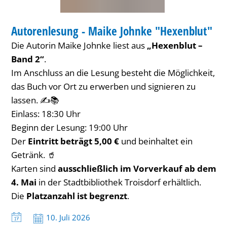
BIBLIOTHEK
Autorenlesung - Maike Johnke "Hexenblut"
KATEGORIE: BIBLIOTHEK
Die Autorin Maike Johnke liest aus
„Hexenblut –
Band 2“
.
Im Anschluss an die Lesung besteht die Möglichkeit,
das Buch vor Ort zu erwerben und signieren zu
lassen. ✍️📚
Einlass: 18:30 Uhr
Beginn der Lesung: 19:00 Uhr
Der
Eintritt beträgt 5,00 €
und beinhaltet ein
Getränk. 🥤
Karten sind
ausschließlich im Vorverkauf ab dem
4. Mai
in der Stadtbibliothek Troisdorf erhältlich.
Die
Platzanzahl ist begrenzt
.
Datum:
10. Juli 2026