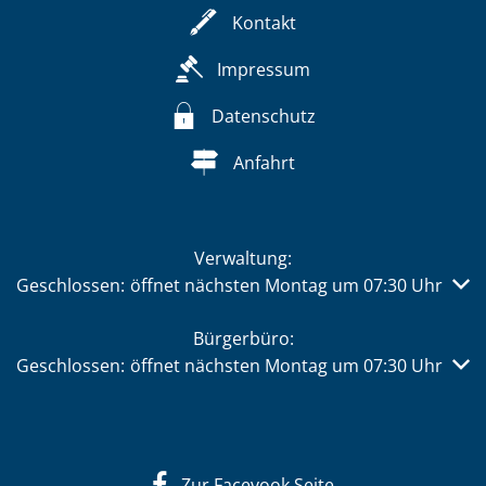
Kontakt
Impressum
Datenschutz
Anfahrt
Verwaltung:
Klicken, um weitere Öffnungs- oder Schließzeiten auszub
Geschlossen:
öffnet nächsten Montag um 07:30 Uhr
Bürgerbüro:
Klicken, um weitere Öffnungs- oder Schließzeiten auszub
Geschlossen:
öffnet nächsten Montag um 07:30 Uhr
Zur Facevook Seite