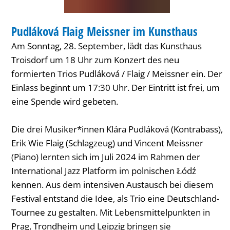
MUSIK
Pudláková Flaig Meissner im Kunsthaus
KATEGORIE: MUSIK
Am Sonntag, 28. September, lädt das Kunsthaus
Troisdorf um 18 Uhr zum Konzert des neu
formierten Trios Pudláková / Flaig / Meissner ein. Der
Einlass beginnt um 17:30 Uhr. Der Eintritt ist frei, um
eine Spende wird gebeten.
Die drei Musiker*innen Klára Pudláková (Kontrabass),
Erik Wie Flaig (Schlagzeug) und Vincent Meissner
(Piano) lernten sich im Juli 2024 im Rahmen der
International Jazz Platform im polnischen Łódź
kennen. Aus dem intensiven Austausch bei diesem
Festival entstand die Idee, als Trio eine Deutschland-
Tournee zu gestalten. Mit Lebensmittelpunkten in
Prag, Trondheim und Leipzig bringen sie