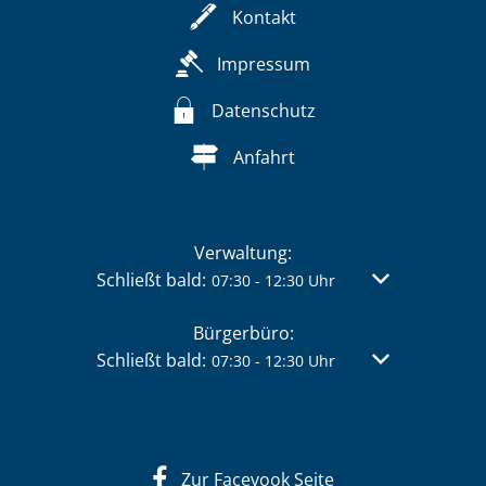
Kontakt
Impressum
Datenschutz
Anfahrt
Verwaltung:
Klicken, um weitere Öffnungs- oder Schließzei
Schließt bald:
Von 07:30 bis 
07:30
-
12:30
Uhr
Bürgerbüro:
Klicken, um weitere Öffnungs- oder Schließzei
Schließt bald:
Von 07:30 bis 
07:30
-
12:30
Uhr
Zur Facevook Seite