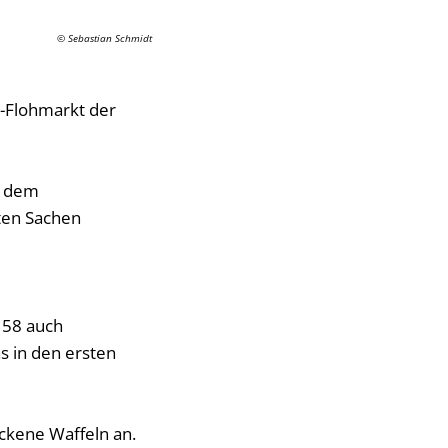
© Sebastian Schmidt
-Flohmarkt der
, dem
rten Sachen
158 auch
s in den ersten
ackene Waffeln an.