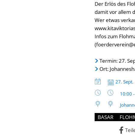
Der Erlös des Fl
damit vor allem d
Wer etwas verkau
www.kitaviktoria
Infos zum Flohma
(foerderverein@e
Termin: 27. Se
Ort: Johannesh
Datum:
27. Sept.
Uhrzeit
10:00 
Johann
BASAR
FLOH
Teil