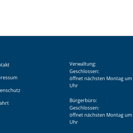
Verwaltung:
takt
Klicken, um weitere Öffnung
Geschlossen:
pressum
öffnet nächsten Montag um 
Uhr
enschutz
Bürgerbüro:
ahrt
Klicken, um weitere Öffnung
Geschlossen:
öffnet nächsten Montag um 
Uhr