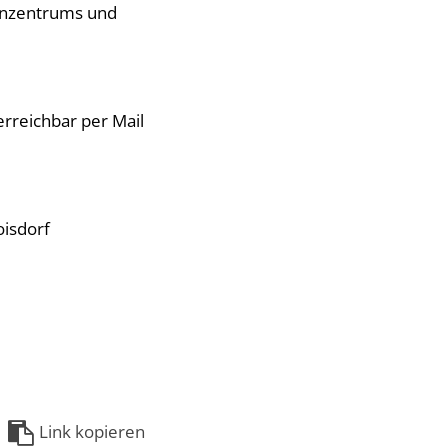
ienzentrums und
erreichbar per Mail
oisdorf
Link kopieren