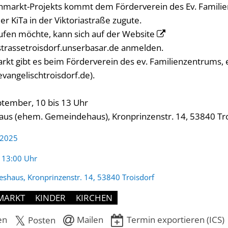
ohmarkt-Projekts kommt dem Förderverein des Ev. Famil
er KiTa in der Viktoriastraße zugute.
fen möchte, kann sich auf der Website
strassetroisdorf.unserbasar.de
anmelden.
rkt gibt es beim Förderverein des ev. Familienzentrums, 
vangelischtroisdorf.de).
ptember, 10 bis 13 Uhr
aus (ehem. Gemeindehaus), Kronprinzenstr. 14, 53840 Tr
 2025
:
- 13:00 Uhr
eshaus, Kronprinzenstr. 14, 53840 Troisdorf
MARKT
KINDER
KIRCHEN
en
Mailen
Termin exportieren (ICS)
Posten