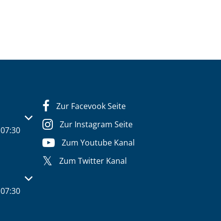
Zur Facevook Seite
s- oder Schließzeiten auszublenden
Zur Instagram Seite
07:30
Zum Youtube Kanal
Zum Twitter Kanal
s- oder Schließzeiten auszublenden
07:30