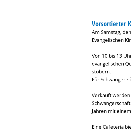
im
MARKT
Johanneshaus
Vorsortierter
KATEGORIE: MARK
Am Samstag, dem 
Evangelischen Ki
Von 10 bis 13 Uh
evangelischen Qu
stöbern.
Für Schwangere ö
Verkauft werden
Schwangerschafts
Jahren mit einem
Eine Cafeteria b