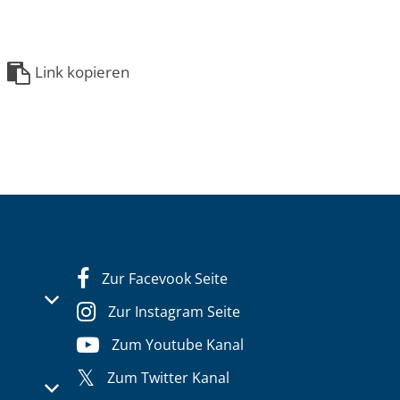
Link kopieren
Zur Facevook Seite
s- oder Schließzeiten auszublenden
Zur Instagram Seite
Zum Youtube Kanal
Zum Twitter Kanal
s- oder Schließzeiten auszublenden