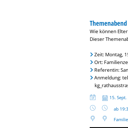
von
BERATUNG
Anfang
Themenabend 
KATEGORIE: BER
Wie können Elter
an“
Dieser Themenabe
Zeit: Montag, 
Ort: Familienz
Referentin: Sa
Anmeldung: tel
kg_rathausstra
Datum:
15. Sept.
Uhrzeit
ab 19:
Famili