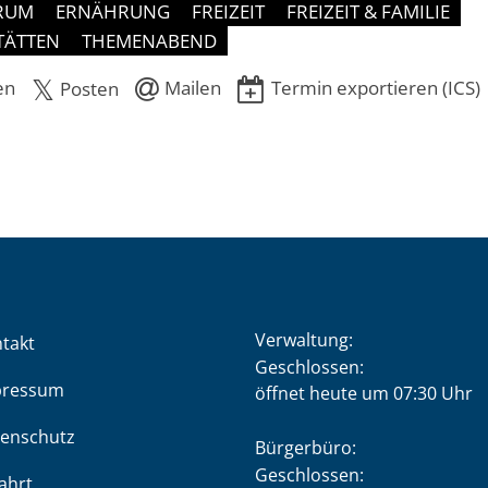
RUM
ERNÄHRUNG
FREIZEIT
FREIZEIT & FAMILIE
TÄTTEN
THEMENABEND
en
Mailen
Termin exportieren (ICS)
Posten
Verwaltung:
takt
Klicken, um weitere Öffnung
Geschlossen:
pressum
öffnet heute um 07:30 Uhr
enschutz
Bürgerbüro:
Klicken, um weitere Öffnung
Geschlossen:
ahrt