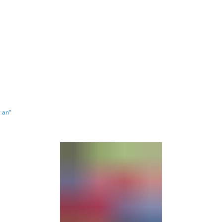
Barrierefre
 an“