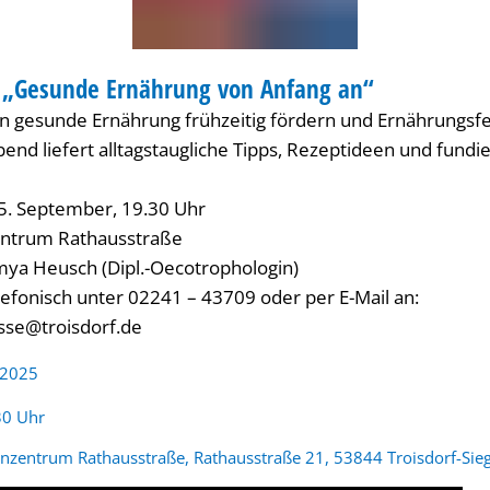
„Gesunde Ernährung von Anfang an“
ATUNG
n gesunde Ernährung frühzeitig fördern und Ernährungsf
nd liefert alltagstaugliche Tipps, Rezeptideen und fundi
15. September, 19.30 Uhr
entrum Rathausstraße
mya Heusch (Dipl.-Oecotrophologin)
efonisch unter 02241 – 43709 oder per E-Mail an:
sse@troisdorf.de
 2025
:
30 Uhr
enzentrum Rathausstraße, Rathausstraße 21, 53844 Troisdorf-Sieg