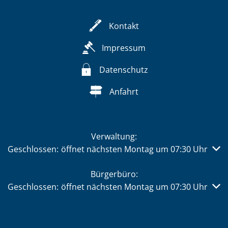
Kontakt
Impressum
Datenschutz
Anfahrt
Verwaltung:
Klicken, um weitere Öffnungs- oder Schließzeiten auszub
Geschlossen:
öffnet nächsten Montag um 07:30 Uhr
Bürgerbüro:
Klicken, um weitere Öffnungs- oder Schließzeiten auszub
Geschlossen:
öffnet nächsten Montag um 07:30 Uhr