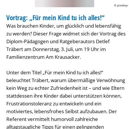
ich
© pixabay
BERATUNG
alles!“
Vortrag: „Für mein Kind tu ich alles!“
KATEGORIE: BERATUNG
Was brauchen Kinder, um glücklich und lebensfähig
zu werden? Dieser Frage widmet sich der Vortrag des
Diplom-Pädagogen und Ratgeberautors Detlef
Träbert am Donnerstag, 3. Juli, um 19 Uhr im
Familienzentrum Am Krausacker.
Unter dem Titel „Für mein Kind tu ich alles!“
beleuchtet Träbert, warum übermäßige Verwöhnung
kein Weg zu echter Zufriedenheit ist – und wie Eltern
stattdessen ihre Kinder dabei unterstützen können,
Frustrationstoleranz zu entwickeln und ein
motiviertes, lebensfrohes Selbst aufzubauen. Der
Referent vermittelt humorvoll zahlreiche
alltagstaugliche Tipps für einen gelingenden