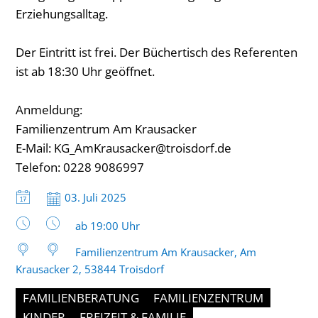
Erziehungsalltag.
Der Eintritt ist frei. Der Büchertisch des Referenten
ist ab 18:30 Uhr geöffnet.
Anmeldung:
Familienzentrum Am Krausacker
E-Mail: KG_AmKrausacker@troisdorf.de
Telefon: 0228 9086997
Datum:
03. Juli 2025
Uhrzeit:
ab 19:00 Uhr
Familienzentrum Am Krausacker, Am
Krausacker 2, 53844 Troisdorf
FAMILIENBERATUNG
FAMILIENZENTRUM
KINDER
FREIZEIT & FAMILIE