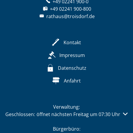
+49 02241 900-0
+49 02241 900-800
rathaus@troisdorf.de
Kontakt
Impressum
Datenschutz
Anfahrt
Verwaltung:
Klicken, um weitere Öffnungs- oder Schließzeiten auszu
Geschlossen:
öffnet nächsten Freitag um 07:30 Uhr
Bürgerbüro: