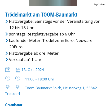
© pixabay
MARKT
Trödelmarkt am TOOM-Baumarkt
KATEGORIE: MARKT
Platzvergabe: Samstags vor der Veranstaltung von
12 bis 18 Uhr
sonntags Restplatzvergabe ab 6 Uhr
Laufender Meter: Trödel zehn Euro, Neuware
20Euro
Platzvergabe ab drei Meter
Verkauf ab11 Uhr
Datum:
13. Okt. 2024
Uhrzeit:
11:00 - 18:00 Uhr
Toom Baumarkt Spich, Heuserweg 1, 53842
Troisdorf
Organisator