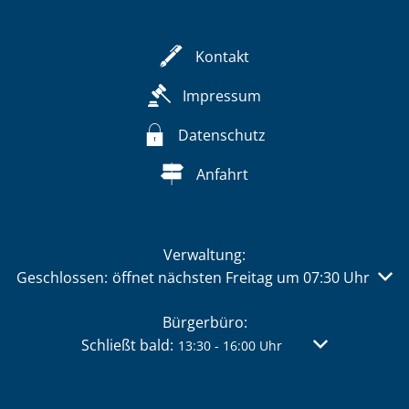
Kontakt
Impressum
Datenschutz
Anfahrt
Verwaltung:
Klicken, um weitere Öffnungs- oder Schließzeiten auszu
Geschlossen:
öffnet nächsten Freitag um 07:30 Uhr
Bürgerbüro:
Klicken, um weitere Öffnungs- oder Schließzei
Schließt bald:
Von 13:30 bis 
13:30
-
16:00
Uhr