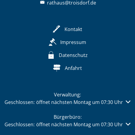
rathaus@troisdorf.de
Kontakt
Impressum
Datenschutz
Anfahrt
Verwaltung:
Klicken, um weitere Öffnungs- oder Schließzeiten auszub
Geschlossen:
öffnet nächsten Montag um 07:30 Uhr
Bürgerbüro:
Klicken, um weitere Öffnungs- oder Schließzeiten auszub
Geschlossen:
öffnet nächsten Montag um 07:30 Uhr