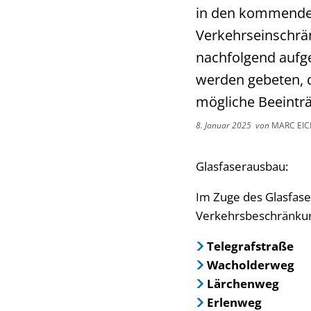
in den kommende
Verkehrseinschrän
nachfolgend aufg
werden gebeten, 
mögliche Beeinträ
8. Januar 2025
von
MARC EI
Glasfaserausbau:
Im Zuge des Glasfas
Verkehrsbeschränkun
Telegrafstraße
Wacholderweg
Lärchenweg
Erlenweg