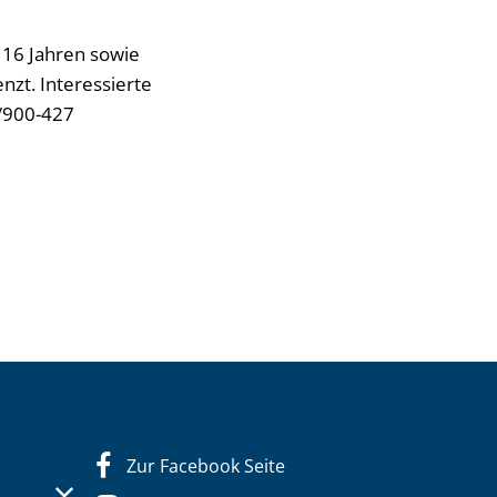
b 16 Jahren sowie
nzt. Interessierte
/900-427
Zur Facebook Seite
s- oder Schließzeiten auszublenden