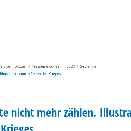
Gebärdensprache
Barrierefre
ervice
Aktuell
Pressemeldungen
2024
September
en. Illustration in Zeiten des Krieges
 nicht mehr zählen. Illustra
 Krieges