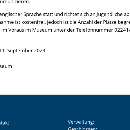
mmunizieren.
 englischer Sprache statt und richtet sich an Jugendliche a
ahme ist kostenfrei, jedoch ist die Anzahl der Plätze begre
h im Voraus im Museum unter der Telefonnummer 02241
 11. September 2024
useum
Verwaltung:
takt
Klicken, um weitere Öffnung
Geschlossen: