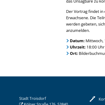
das Unsagbare zu ko
Der Vortrag findet in
Erwachsene. Die Teiln
werden gebeten, sic
anzumelden.
Datum:
Mittwoch,
Uhrzeit:
18:00 Uhr
Ort:
Bilderbuchm
Stadt Troisdorf
Kon
Kölner Straße 176, 53840