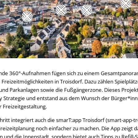
ende 360°-Aufnahmen fügen sich zu einem Gesamtpano
n Freizeitmöglichkeiten in Troisdorf. Dazu zählen Spielplätz
und Parkanlagen sowie die Fußgängerzone. Dieses Projekt i
ty Strategie und entstand aus dem Wunsch der Bürger*inne
 Freizeitgestaltung.
ritt integriert auch die smarT:app Troisdorf (smart-app-tr
eizeitplanung noch einfacher zu machen. Die App zeigt d
 und die Innenstadt, sondern bietet auch Tipps zu Refill-S