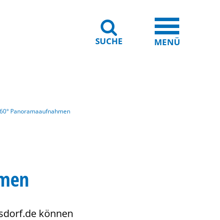
SUCHE
iheit
Leichte Sprache
MENÜ
t 360° Panoramaaufnahmen
hmen
isdorf.de können