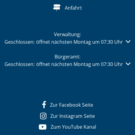
Anfahrt
Verwaltung:
Klicken, um weitere Öffnungs- oder Schließzeiten auszub
Geschlossen:
öffnet nächsten Montag um 07:30 Uhr
Bürgeramt:
Klicken, um weitere Öffnungs- oder Schließzeiten auszub
Geschlossen:
öffnet nächsten Montag um 07:30 Uhr
Zur Facebook Seite
Zur Instagram Seite
Zum YouTube Kanal