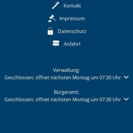
Kontakt
Impressum
Datenschutz
Anfahrt
Verwaltung:
Klicken, um weitere Öffnungs- oder Schließzeiten auszub
Geschlossen:
öffnet nächsten Montag um 07:30 Uhr
Bürgeramt:
Klicken, um weitere Öffnungs- oder Schließzeiten auszub
Geschlossen:
öffnet nächsten Montag um 07:30 Uhr