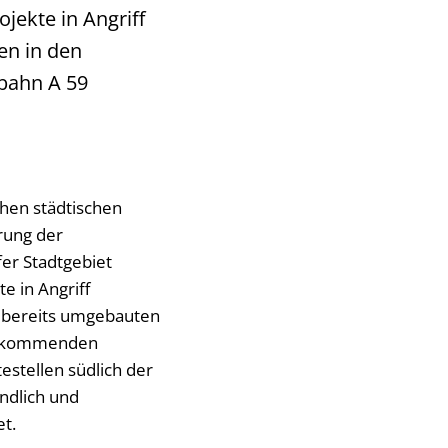
jekte in Angriff
en in den
bahn A 59
hen städtischen
rung der
fer Stadtgebiet
e in Angriff
bereits umgebauten
en kommenden
estellen südlich der
ndlich und
t.