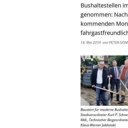
Bushaltestellen i
genommen: Nach r
kommenden Monate
fahrgastfreundlic
14. Mai 2014
von
PETER SON
Baustart für moderne Bushaltes
Stadtverordneter Kurt P. Schn
MdL, Technischer Beigeordnete
Klaus-Werner Jablonski