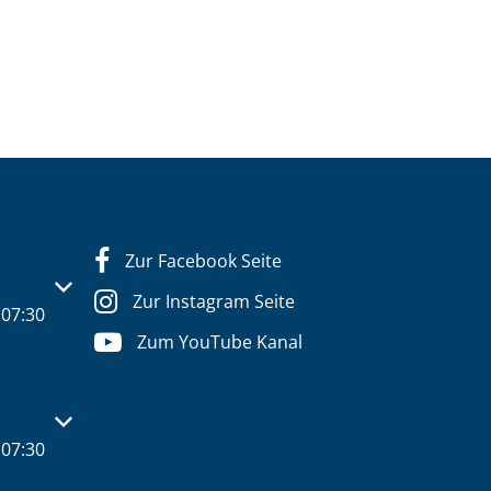
Zur Facebook Seite
s- oder Schließzeiten auszublenden
Zur Instagram Seite
07:30
Zum YouTube Kanal
s- oder Schließzeiten auszublenden
07:30