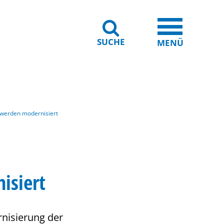
SUCHE
iheit
Leichte Sprache
MENÜ
 werden modernisiert
isiert
nisierung der