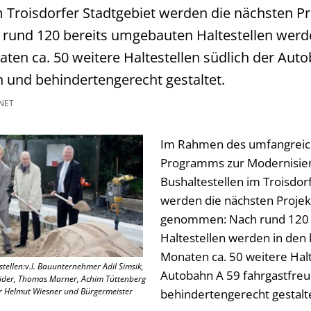
m Troisdorfer Stadtgebiet werden die nächsten Pro
und 120 bereits umgebauten Haltestellen werd
n ca. 50 weitere Haltestellen südlich der Auto
h und behindertengerecht gestaltet.
NET
Im Rahmen des umfangreic
Programms zur Modernisie
Bushaltestellen im Troisdor
werden die nächsten Projekt
genommen: Nach rund 120 
Haltestellen werden in d
Monaten ca. 50 weitere Halt
tellen:v.l. Bauunternehmer Adil Simsik,
Autobahn A 59 fahrgastfreu
eider, Thomas Marner, Achim Tüttenberg
r Helmut Wiesner und Bürgermeister
behindertengerecht gestalte