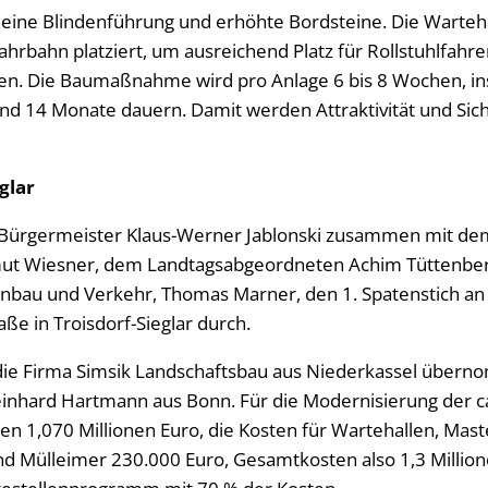
 eine Blindenführung und erhöhte Bordsteine. Die Warteh
ahrbahn platziert, um ausreichend Platz für Rollstuhlfah
ffen. Die Baumaßnahme wird pro Anlage 6 bis 8 Wochen, ins
und 14 Monate dauern. Damit werden Attraktivität und Si
eglar
 Bürgermeister Klaus-Werner Jablonski zusammen mit de
ut Wiesner, dem Landtagsabgeordneten Achim Tüttenber
nbau und Verkehr, Thomas Marner, den 1. Spatenstich an 
ße in Troisdorf-Sieglar durch.
die Firma Simsik Landschaftsbau aus Niederkassel übern
inhard Hartmann aus Bonn. Für die Modernisierung der ca
en 1,070 Millionen Euro, die Kosten für Wartehallen, Mast
nd Mülleimer 230.000 Euro, Gesamtkosten also 1,3 Million