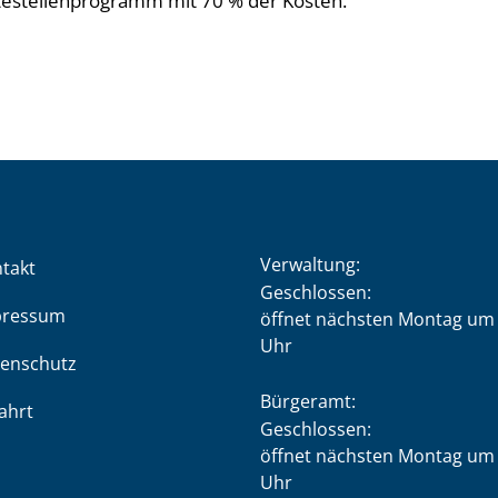
testellenprogramm mit 70 % der Kosten.
Verwaltung:
takt
Klicken, um weitere Öffnung
Geschlossen:
pressum
öffnet nächsten Montag um 
Uhr
enschutz
Bürgeramt:
ahrt
Klicken, um weitere Öffnung
Geschlossen:
öffnet nächsten Montag um 
Uhr