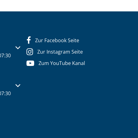
Zur Facebook Seite
s- oder Schließzeiten auszublenden
Zur Instagram Seite
07:30
Zum YouTube Kanal
s- oder Schließzeiten auszublenden
07:30