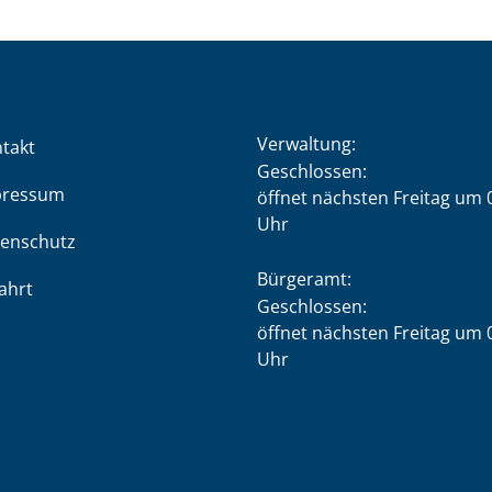
Verwaltung:
takt
Klicken, um weitere Öffnung
Geschlossen:
pressum
öffnet nächsten Freitag um 
Uhr
enschutz
Bürgeramt:
ahrt
Klicken, um weitere Öffnung
Geschlossen:
öffnet nächsten Freitag um 
Uhr