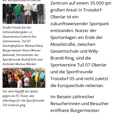
der Europaschule in Oberlar
Zentrum auf einem 35.000 qm
großen Areal: In Troisdorf-
Oberlar ist ein
zukunftsweisender Sportpark
Große Freude bei der
entstanden. Nutzer der
Schlüsselübergabe: v.l.
Gesamtschul-Leiterin Eva
Sportanlagen am Ende der
Schönemann, TuS 07
Moselstraße, zwischen
Geschäftsführer Michael Klein,
Bürgermeister Klaus-Werner
Gesamtschule und Willy-
Jablonski, Vorsitzender der
Brandt-Ring, sind die
Sportfreunde Rudolf Eich und
Architekt Markus Würker
Sportvereine TuS 07 Oberlar
und die Sportfreunde
Troisdorf 05 und nicht zuletzt
die Europaschule nebenan.
Vor dem Anpfiff des Spiels
gegen ein FC-Team, das
Im Beisein zahlreicher
allerdings für die Sportfreunde
Besucherinnen und Besucher
3:0 verloren ging
eröffnete Bürgermeister