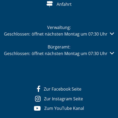
Anfahrt
Verwaltung:
Klicken, um weitere Öffnungs- oder Schließzeiten auszub
Geschlossen:
öffnet nächsten Montag um 07:30 Uhr
Bürgeramt:
Klicken, um weitere Öffnungs- oder Schließzeiten auszub
Geschlossen:
öffnet nächsten Montag um 07:30 Uhr
Zur Facebook Seite
Zur Instagram Seite
Zum YouTube Kanal