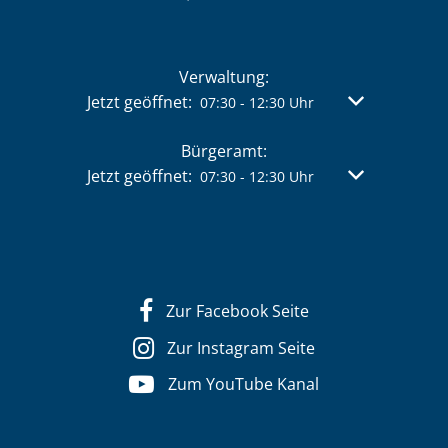
Verwaltung:
Klicken, um weitere Öffnungs- oder Schließzeit
Jetzt geöffnet:
Von 07:30 bis 
07:30
-
12:30
Uhr
Bürgeramt:
Klicken, um weitere Öffnungs- oder Schließzeit
Jetzt geöffnet:
Von 07:30 bis 
07:30
-
12:30
Uhr
Zur Facebook Seite
Zur Instagram Seite
Zum YouTube Kanal