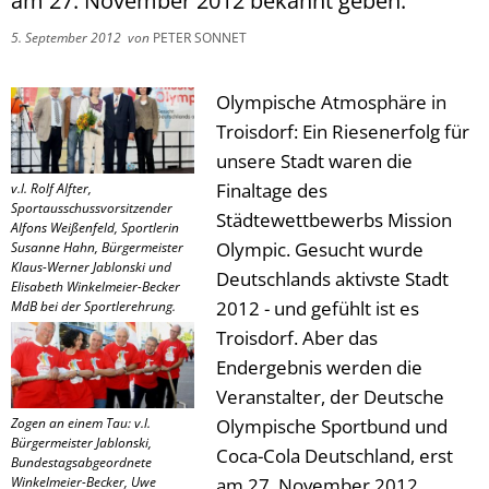
am 27. November 2012 bekannt geben.
5. September 2012
von
PETER SONNET
Olympische Atmosphäre in
Troisdorf: Ein Riesenerfolg für
unsere Stadt waren die
Finaltage des
v.l. Rolf Alfter,
Sportausschussvorsitzender
Städtewettbewerbs Mission
Alfons Weißenfeld, Sportlerin
Olympic. Gesucht wurde
Susanne Hahn, Bürgermeister
Klaus-Werner Jablonski und
Deutschlands aktivste Stadt
Elisabeth Winkelmeier-Becker
2012 - und gefühlt ist es
MdB bei der Sportlerehrung.
Troisdorf. Aber das
Endergebnis werden die
Veranstalter, der Deutsche
Zogen an einem Tau: v.l.
Olympische Sportbund und
Bürgermeister Jablonski,
Coca-Cola Deutschland, erst
Bundestagsabgeordnete
Winkelmeier-Becker, Uwe
am 27. November 2012