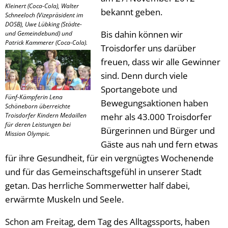
Kleinert (Coca-Cola), Walter
bekannt geben.
Schneeloch (Vizepräsident im
DOSB), Uwe Lübking (Städte-
Bis dahin können wir
und Gemeindebund) und
Patrick Kammerer (Coca-Cola).
Troisdorfer uns darüber
freuen, dass wir alle Gewinner
sind. Denn durch viele
Sportangebote und
Fünf-Kämpferin Lena
Bewegungsaktionen haben
Schöneborn überreichte
Troisdorfer Kindern Medaillen
mehr als 43.000 Troisdorfer
für deren Leistungen bei
Bürgerinnen und Bürger und
Mission Olympic.
Gäste aus nah und fern etwas
für ihre Gesundheit, für ein vergnügtes Wochenende
und für das Gemeinschaftsgefühl in unserer Stadt
getan. Das herrliche Sommerwetter half dabei,
erwärmte Muskeln und Seele.
Schon am Freitag, dem Tag des Alltagssports, haben