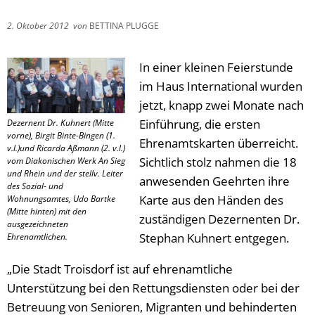
2. Oktober 2012
von
BETTINA PLUGGE
In einer kleinen Feierstunde
im Haus International wurden
jetzt, knapp zwei Monate nach
Einführung, die ersten
Dezernent Dr. Kuhnert (Mitte
vorne), Birgit Binte-Bingen (1.
Ehrenamtskarten überreicht.
v.l.)und Ricarda Aßmann (2. v.l.)
Sichtlich stolz nahmen die 18
vom Diakonischen Werk An Sieg
und Rhein und der stellv. Leiter
anwesenden Geehrten ihre
des Sozial- und
Karte aus den Händen des
Wohnungsamtes, Udo Bartke
(Mitte hinten) mit den
zuständigen Dezernenten Dr.
ausgezeichneten
Stephan Kuhnert entgegen.
Ehrenamtlichen.
„Die Stadt Troisdorf ist auf ehrenamtliche
Unterstützung bei den Rettungsdiensten oder bei der
Betreuung von Senioren, Migranten und behinderten