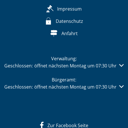
Impressum
Datenschutz
Anfahrt
Verwaltung:
Klicken, um weitere Öffnungs- oder Schließzeiten auszub
Geschlossen:
öffnet nächsten Montag um 07:30 Uhr
Bürgeramt:
Klicken, um weitere Öffnungs- oder Schließzeiten auszub
Geschlossen:
öffnet nächsten Montag um 07:30 Uhr
Zur Facebook Seite