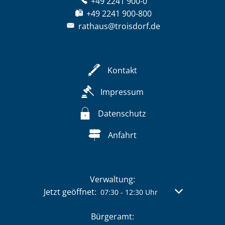
+49 2241 900-0
+49 2241 900-800
rathaus@troisdorf.de
Kontakt
Impressum
Datenschutz
Anfahrt
Verwaltung:
Klicken, um weitere Öffnungs- oder Schließzeit
Jetzt geöffnet:
Von 07:30 bis 
07:30
-
12:30
Uhr
Bürgeramt: