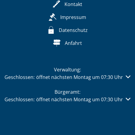
Kontakt
Impressum
Datenschutz
Anfahrt
Verwaltung:
Klicken, um weitere Öffnungs- oder Schließzeiten auszub
Geschlossen:
öffnet nächsten Montag um 07:30 Uhr
Bürgeramt:
Klicken, um weitere Öffnungs- oder Schließzeiten auszub
Geschlossen:
öffnet nächsten Montag um 07:30 Uhr