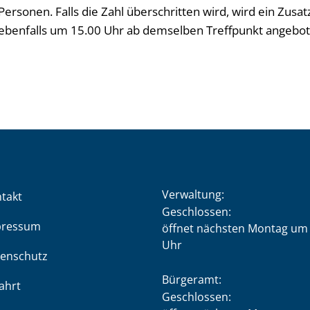
ersonen. Falls die Zahl überschritten wird, wird ein Zusa
ebenfalls um 15.00 Uhr ab demselben Treffpunkt angebot
Verwaltung:
takt
Klicken, um weitere Öffnung
Geschlossen:
pressum
öffnet nächsten Montag um 
Uhr
enschutz
Bürgeramt:
ahrt
Klicken, um weitere Öffnung
Geschlossen: