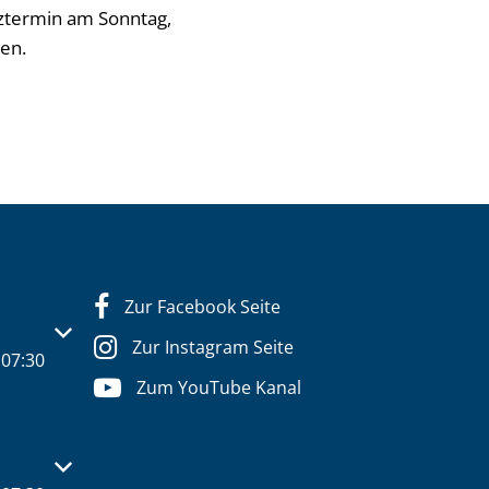
tztermin am Sonntag,
en.
Zur Facebook Seite
s- oder Schließzeiten auszublenden
Zur Instagram Seite
07:30
Zum YouTube Kanal
s- oder Schließzeiten auszublenden