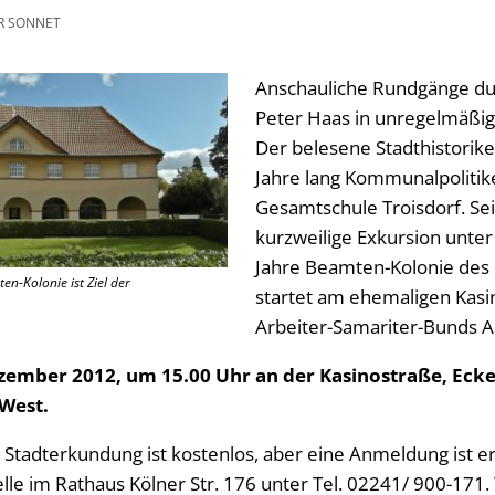
R SONNET
Anschauliche Rundgänge dur
Peter Haas in unregelmäßi
Der belesene Stadthistorike
Jahre lang Kommunalpolitike
Gesamtschule Troisdorf. Se
kurzweilige Exkursion unte
Jahre Beamten-Kolonie des
en-Kolonie ist Ziel der
startet am ehemaligen Kasi
Arbeiter-Samariter-Bunds A
zember 2012, um 15.00 Uhr an der Kasinostraße, Eck
-West.
Stadterkundung ist kostenlos, aber eine Anmeldung ist er
elle im Rathaus Kölner Str. 176 unter Tel. 02241/ 900-17