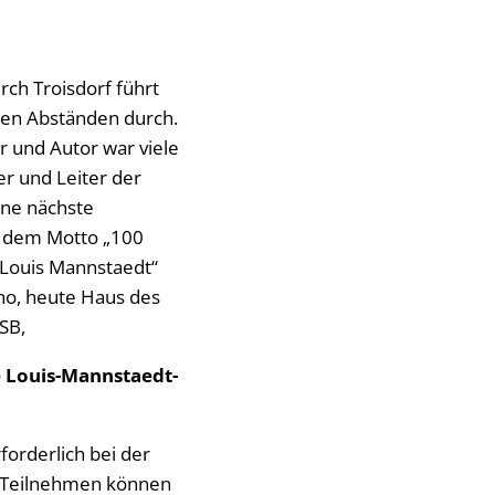
ch Troisdorf führt
gen Abständen durch.
r und Autor war viele
r und Leiter der
ine nächste
r dem Motto „100
 Louis Mannstaedt“
no, heute Haus des
SB,
e Louis-Mannstaedt-
forderlich bei der
1. Teilnehmen können