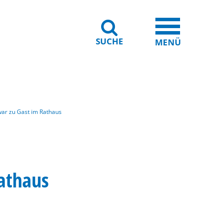
SUCHE
iheit
Leichte Sprache
MENÜ
war zu Gast im Rathaus
athaus