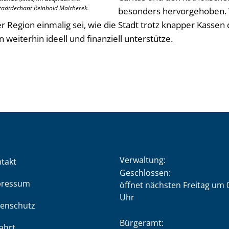
tadtdechant Reinhold Malcherek.
besonders hervorgehoben. 
r Region einmalig sei, wie die Stadt trotz knapper Kassen d
 weiterhin ideell und finanziell unterstütze.
Verwaltung:
takt
Klicken, um weitere Öffnung
Geschlossen:
pressum
öffnet nächsten Freitag um 
Uhr
enschutz
Bürgeramt:
ahrt