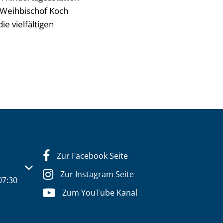
Weihbischof Koch
ie vielfältigen
Zur Facebook Seite
s- oder Schließzeiten auszublenden
Zur Instagram Seite
07:30
Zum YouTube Kanal