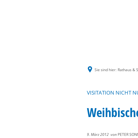
Sie sind hier:
Rathaus & S
VISITATION NICHT 
Weihbischo
9. März 2012
von
PETER SON