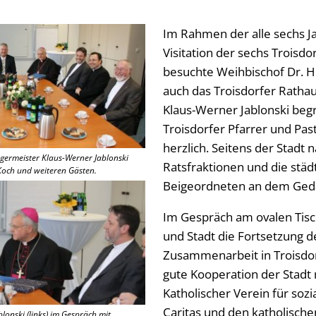
Im Rahmen der alle sechs J
Visitation der sechs Troisd
besuchte Weihbischof Dr. H
auch das Troisdorfer Ratha
Klaus-Werner Jablonski beg
Troisdorfer Pfarrer und Pas
herzlich. Seitens der Stadt
ermeister Klaus-Werner Jablonski
Ratsfraktionen und die städ
 Koch und weiteren Gästen.
Beigeordneten an dem Geda
Im Gespräch am ovalen Tisc
und Stadt die Fortsetzung 
Zusammenarbeit in Troisdor
gute Kooperation der Stadt
Katholischer Verein für sozi
Caritas und den katholische
lonski (links) im Gespräch mit