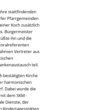
ahre stattfindenden
orfer Pfarrgemeinden
einer Koch zusätzlich
us. Bürgermeister
rüßte ihn und die
toralreferenten
 nahmen Vertreter aus
tischen
nkenaustausch teil.
h bestätigten Kirche
der harmonischen
f. Dabei wurde die
 mit dem SKM -
ale Dienste, der
n Kindertagesstätten