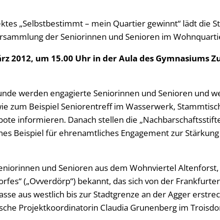
tes „Selbstbestimmt – mein Quartier gewinnt“ lädt die St
rsammlung der Seniorinnen und Senioren im Wohnquartie
ärz 2012, um 15.00 Uhr in der Aula des Gymnasiums Zu
Runde werden engagierte Seniorinnen und Senioren und we
ie zum Beispiel Seniorentreff im Wasserwerk, Stammtisch,
e informieren. Danach stellen die „Nachbarschaftsstift
nes Beispiel für ehrenamtliches Engagement zur Stärkung
eniorinnen und Senioren aus dem Wohnviertel Altenforst, 
fes“ („Ovverdörp“) bekannt, das sich von der Frankfurter
sse aus westlich bis zur Stadtgrenze an der Agger erstrec
tische Projektkoordinatorin Claudia Grunenberg im Troisd