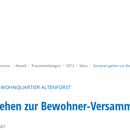
Gebärdensprache
Barrierefre
ervice
Aktuell
Pressemeldungen
2012
März
Senioren gehen zur 
M WOHNQUARTIER ALTENFORST
gehen zur Bewohner-Versam
NET