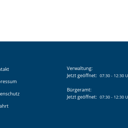
Verwaltung:
takt
Klicken, um weitere Öffnung
Jetzt geöffnet:
07:30
-
12:30
U
pressum
Bürgeramt:
enschutz
Klicken, um weitere Öffnung
Jetzt geöffnet:
07:30
-
12:30
U
ahrt