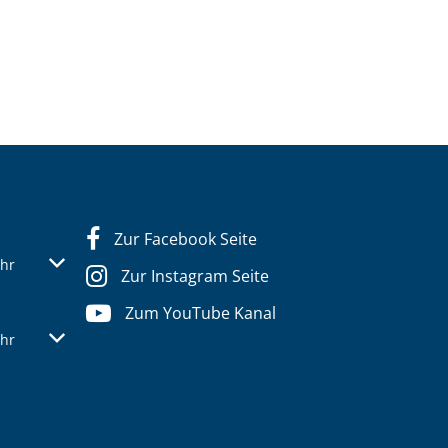
Zur Facebook Seite
s- oder Schließzeiten auszublenden
Von 07:30 bis 12:30 Uhr
hr
Zur Instagram Seite
Zum YouTube Kanal
s- oder Schließzeiten auszublenden
Von 07:30 bis 12:30 Uhr
hr