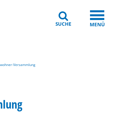
SUCHE
iheit
Leichte Sprache
MENÜ
Bewohner-Versammlung
mlung