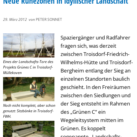
Neue Ruhezonen in idyllischer Landschaft
29. März 2012
von
PETER SONNET
Spaziergänger und Radfahrer
fragen sich, was derzeit
zwischen Troisdorf-Friedrich-
Wilhelms-Hütte und Troisdorf-
Eines der Landschafts-Tore des
Projekts Grünes C in Troisdorf-
Bergheim entlang der Sieg an
Müllekoven
einzelnen Standorten baulich
geschieht. In den Freiräumen
zwischen den Siedlungen und
der Sieg entsteht im Rahmen
Noch nicht komplett, aber schon
genutzt: Sitzbänke in Troisdorf-
des „Grünen C“ ein
FWH.
Wegeleitsystem mitten im
Grünen. Es koppelt
sogenannte „Landschafts-