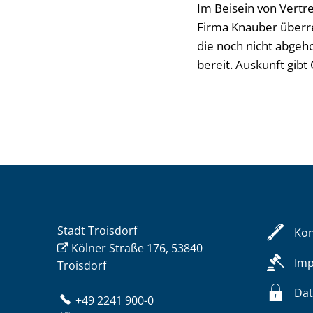
Im Beisein von Vert
Firma Knauber überre
die noch nicht abgeho
bereit. Auskunft gib
Stadt Troisdorf
Kon
Kölner Straße 176, 53840
Im
Troisdorf
Dat
+49 2241 900-0