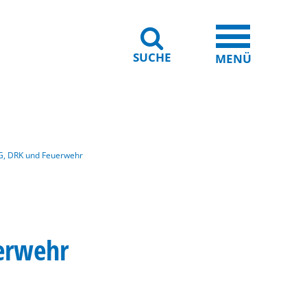
SUCHE
iheit
Leichte Sprache
MENÜ
G, DRK und Feuerwehr
erwehr