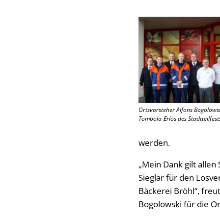
Ortsvorsteher Alfons Bogolowsk
Tombola-Erlös des Stadtteilfest
werden.
„Mein Dank gilt alle
Sieglar für den Losv
Bäckerei Bröhl“, fre
Bogolowski für die O