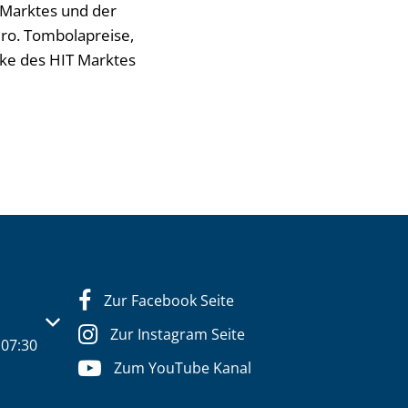
 Marktes und der
ro. Tombolapreise,
heke des HIT Marktes
Zur Facebook Seite
s- oder Schließzeiten auszublenden
Zur Instagram Seite
07:30
Zum YouTube Kanal