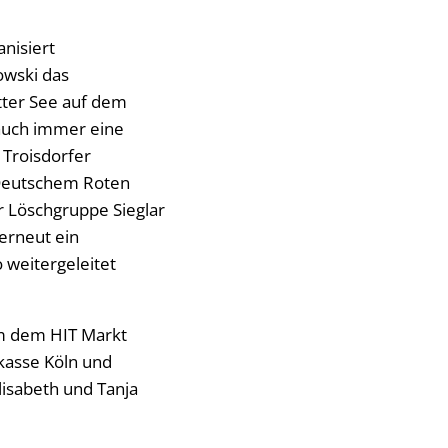
anisiert
owski das
otter See auf dem
auch immer eine
 Troisdorfer
Deutschem Roten
 Löschgruppe Sieglar
 erneut ein
 weitergeleitet
em dem HIT Markt
kasse Köln und
lisabeth und Tanja