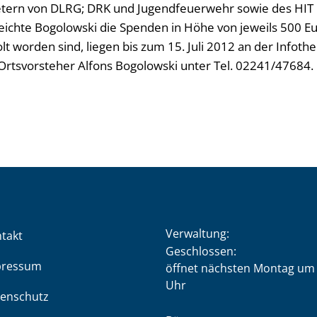
retern von DLRG; DRK und Jugendfeuerwehr sowie des HIT
ichte Bogolowski die Spenden in Höhe von jeweils 500 Eu
lt worden sind, liegen bis zum 15. Juli 2012 an der Infot
t Ortsvorsteher Alfons Bogolowski unter Tel. 02241/47684.
Verwaltung:
takt
Klicken, um weitere Öffnung
Geschlossen:
pressum
öffnet nächsten Montag um 
Uhr
enschutz