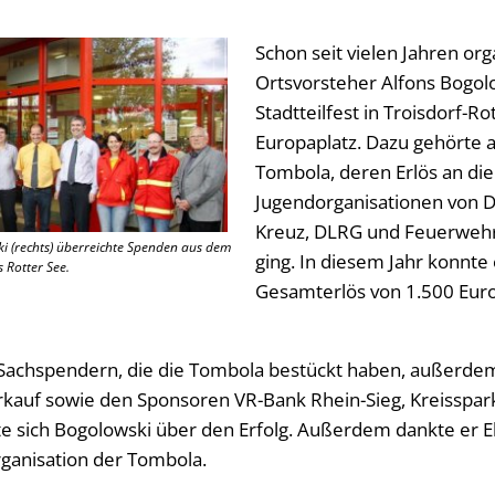
Schon seit vielen Jahren org
Ortsvorsteher Alfons Bogol
Stadtteilfest in Troisdorf-R
Europaplatz. Dazu gehörte 
Tombola, deren Erlös an die
Jugendorganisationen von 
Kreuz, DLRG und Feuerwehr
i (rechts) überreichte Spenden aus dem
ging. In diesem Jahr konnte
s Rotter See.
Gesamterlös von 1.500 Euro
n Sachspendern, die die Tombola bestückt haben, außerd
erkauf sowie den Sponsoren VR-Bank Rhein-Sieg, Kreisspar
ute sich Bogolowski über den Erfolg. Außerdem dankte er E
rganisation der Tombola.