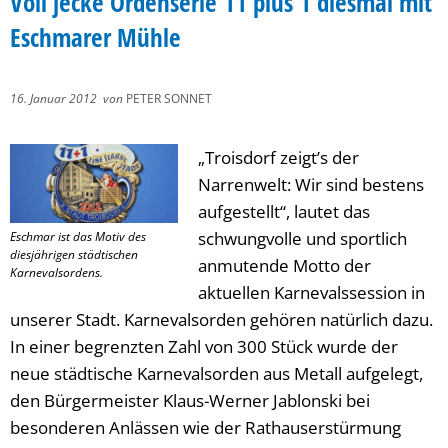
Voll jecke Ordenserie 11 plus 1 diesmal mit
Eschmarer Mühle
16. Januar 2012
von
PETER SONNET
„Troisdorf zeigt’s der
Narrenwelt: Wir sind bestens
aufgestellt“, lautet das
schwungvolle und sportlich
Eschmar ist das Motiv des
diesjährigen städtischen
anmutende Motto der
Karnevalsordens.
aktuellen Karnevalssession in
unserer Stadt. Karnevalsorden gehören natürlich dazu.
In einer begrenzten Zahl von 300 Stück wurde der
neue städtische Karnevalsorden aus Metall aufgelegt,
den Bürgermeister Klaus-Werner Jablonski bei
besonderen Anlässen wie der Rathauserstürmung