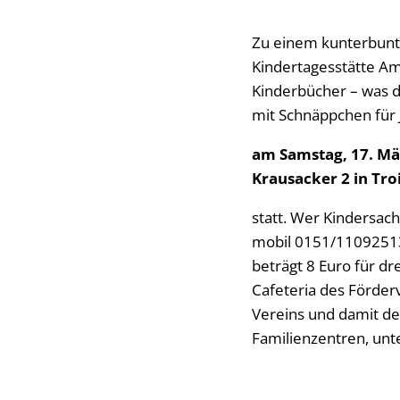
Zu einem kunterbunte
Kindertagesstätte Am 
Kinderbücher – was d
mit Schnäppchen für J
am Samstag, 17. Mä
Krausacker 2 in Tr
statt. Wer Kindersac
mobil 0151/11092513
beträgt 8 Euro für d
Cafeteria des Förder
Vereins und damit den
Familienzentren, unt