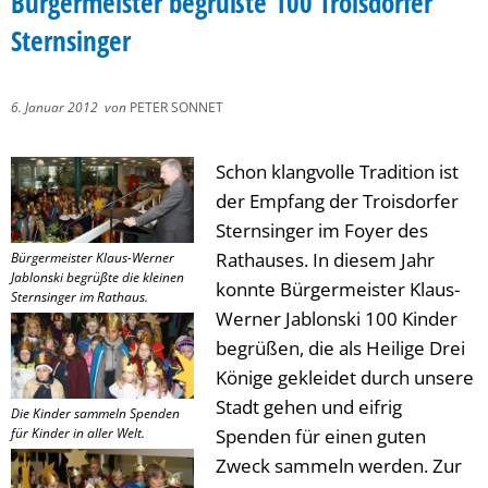
Bürgermeister begrüßte 100 Troisdorfer
Sternsinger
6. Januar 2012
von
PETER SONNET
Schon klangvolle Tradition ist
der Empfang der Troisdorfer
Sternsinger im Foyer des
Rathauses. In diesem Jahr
Bürgermeister Klaus-Werner
Jablonski begrüßte die kleinen
konnte Bürgermeister Klaus-
Sternsinger im Rathaus.
Werner Jablonski 100 Kinder
begrüßen, die als Heilige Drei
Könige gekleidet durch unsere
Stadt gehen und eifrig
Die Kinder sammeln Spenden
für Kinder in aller Welt.
Spenden für einen guten
Zweck sammeln werden. Zur