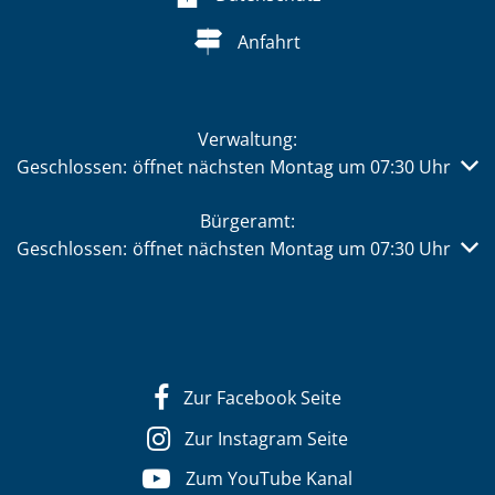
Anfahrt
Verwaltung:
Klicken, um weitere Öffnungs- oder Schließzeiten auszub
Geschlossen:
öffnet nächsten Montag um 07:30 Uhr
Bürgeramt:
Klicken, um weitere Öffnungs- oder Schließzeiten auszub
Geschlossen:
öffnet nächsten Montag um 07:30 Uhr
Zur Facebook Seite
Zur Instagram Seite
Zum YouTube Kanal