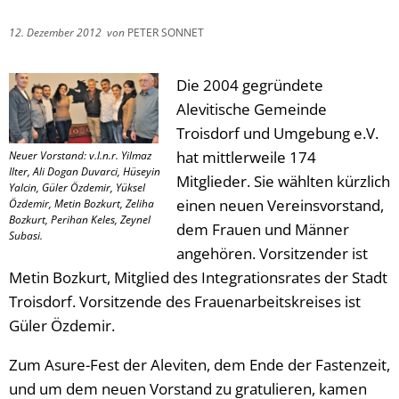
12. Dezember 2012
von
PETER SONNET
Die 2004 gegründete
Alevitische Gemeinde
Troisdorf und Umgebung e.V.
hat mittlerweile 174
Neuer Vorstand: v.l.n.r. Yilmaz
Ilter, Ali Dogan Duvarci, Hüseyin
Mitglieder. Sie wählten kürzlich
Yalcin, Güler Özdemir, Yüksel
einen neuen Vereinsvorstand,
Özdemir, Metin Bozkurt, Zeliha
Bozkurt, Perihan Keles, Zeynel
dem Frauen und Männer
Subasi.
angehören. Vorsitzender ist
Metin Bozkurt, Mitglied des Integrationsrates der Stadt
Troisdorf. Vorsitzende des Frauenarbeitskreises ist
Güler Özdemir.
Zum Asure-Fest der Aleviten, dem Ende der Fastenzeit,
und um dem neuen Vorstand zu gratulieren, kamen