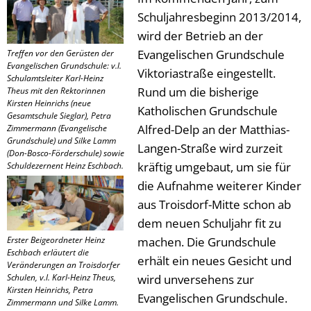
Schuljahresbeginn 2013/2014,
wird der Betrieb an der
Evangelischen Grundschule
Treffen vor den Gerüsten der
Evangelischen Grundschule: v.l.
Viktoriastraße eingestellt.
Schulamtsleiter Karl-Heinz
Rund um die bisherige
Theus mit den Rektorinnen
Kirsten Heinrichs (neue
Katholischen Grundschule
Gesamtschule Sieglar), Petra
Alfred-Delp an der Matthias-
Zimmermann (Evangelische
Grundschule) und Silke Lamm
Langen-Straße wird zurzeit
(Don-Bosco-Förderschule) sowie
kräftig umgebaut, um sie für
Schuldezernent Heinz Eschbach.
die Aufnahme weiterer Kinder
aus Troisdorf-Mitte schon ab
dem neuen Schuljahr fit zu
Erster Beigeordneter Heinz
machen. Die Grundschule
Eschbach erläutert die
erhält ein neues Gesicht und
Veränderungen an Troisdorfer
Schulen, v.l. Karl-Heinz Theus,
wird unversehens zur
Kirsten Heinrichs, Petra
Evangelischen Grundschule.
Zimmermann und Silke Lamm.