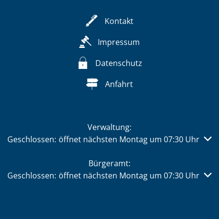
Kontakt
Impressum
Datenschutz
Anfahrt
Verwaltung:
Klicken, um weitere Öffnungs- oder Schließzeiten auszub
Geschlossen:
öffnet nächsten Montag um 07:30 Uhr
Bürgeramt:
Klicken, um weitere Öffnungs- oder Schließzeiten auszub
Geschlossen:
öffnet nächsten Montag um 07:30 Uhr