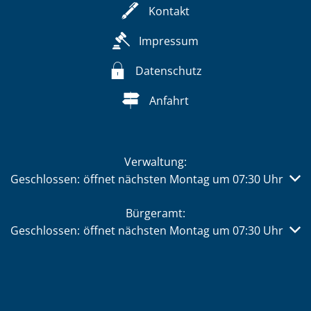
Kontakt
Impressum
Datenschutz
Anfahrt
Verwaltung:
Klicken, um weitere Öffnungs- oder Schließzeiten auszub
Geschlossen:
öffnet nächsten Montag um 07:30 Uhr
Bürgeramt:
Klicken, um weitere Öffnungs- oder Schließzeiten auszub
Geschlossen:
öffnet nächsten Montag um 07:30 Uhr