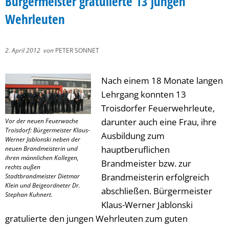
Bürgermeister gratulierte 13 jungen
Wehrleuten
2. April 2012
von
PETER SONNET
Nach einem 18 Monate langen
Lehrgang konnten 13
Troisdorfer Feuerwehrleute,
darunter auch eine Frau, ihre
Vor der neuen Feuerwache
Troisdorf: Bürgermeister Klaus-
Ausbildung zum
Werner Jablonski neben der
hauptberuflichen
neuen Brandmeisterin und
ihren männlichen Kollegen,
Brandmeister bzw. zur
rechts außen
Brandmeisterin erfolgreich
Stadtbrandmeister Dietmar
Klein und Beigeordneter Dr.
abschließen. Bürgermeister
Stephan Kuhnert.
Klaus-Werner Jablonski
gratulierte den jungen Wehrleuten zum guten