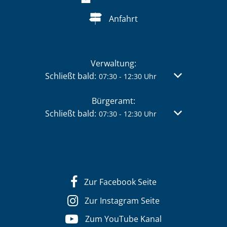
Anfahrt
Verwaltung:
Klicken, um weitere Öffnungs- oder Schließzei
Schließt bald:
Von 07:30 bis 
07:30
-
12:30
Uhr
Bürgeramt:
Klicken, um weitere Öffnungs- oder Schließzei
Schließt bald:
Von 07:30 bis 
07:30
-
12:30
Uhr
Zur Facebook Seite
Zur Instagram Seite
Zum YouTube Kanal