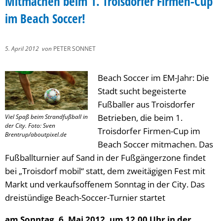
Mitmachen beim 1. Troisdorfer Firmen-Cup
im Beach Soccer!
5. April 2012
von
PETER SONNET
Beach Soccer im EM-Jahr: Die
Stadt sucht begeisterte
Fußballer aus Troisdorfer
Betrieben, die beim 1.
Viel Spaß beim Strandfußball in
der City. Foto: Sven
Troisdorfer Firmen-Cup im
Brentrup/aboutpixel.de
Beach Soccer mitmachen. Das
Fußballturnier auf Sand in der Fußgängerzone findet
bei „Troisdorf mobil“ statt, dem zweitägigen Fest mit
Markt und verkaufsoffenem Sonntag in der City. Das
dreistündige Beach-Soccer-Turnier startet
am Sonntag, 6. Mai 2012, um 12.00 Uhr in der