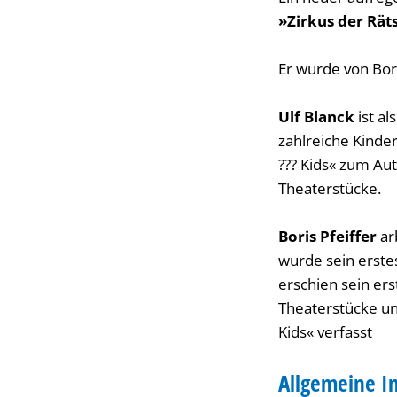
»Zirkus der Rätse
Er wurde von Bori
Ulf Blanck
ist al
zahlreiche Kinder
??? Kids« zum Au
Theaterstücke.
Boris Pfeiffer
ar
wurde sein erste
erschien sein ers
Theaterstücke un
Kids« verfasst
Allgemeine I