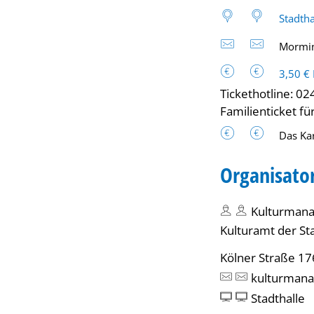
Stadtha
Mormin
3,50 € 
Tickethotline: 0
Familienticket für
Das Ka
Organisato
Kulturman
Kulturamt der Sta
Kölner Straße 17
kulturmana
Stadthalle