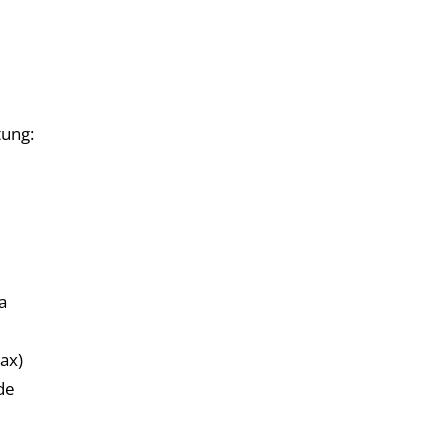
tung:
a
ax)
de