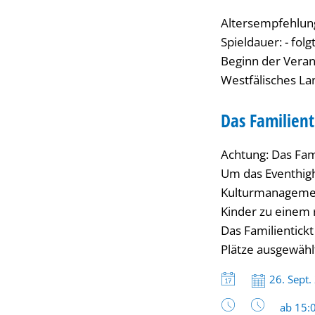
Altersempfehlung:
Spieldauer: - folgt
Beginn der Veran
Westfälisches Lan
Das Familient
Achtung: Das Famil
Um das Eventhighl
Kulturmanagement
Kinder zu einem r
Das Familientick
Plätze ausgewählt
Datum:
26. Sept.
Uhrzeit
ab 15: