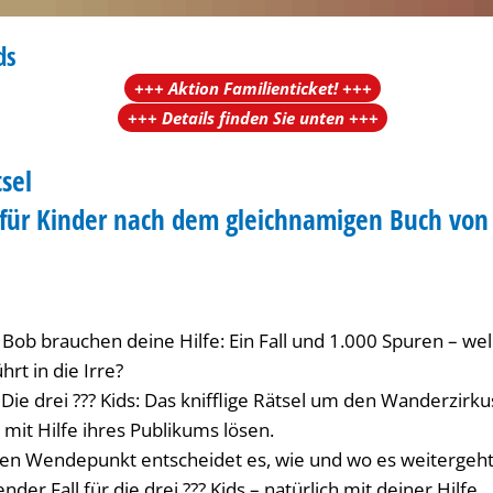
ds
ERTHEATER
+++ Aktion Familienticket! +++
+++ Details finden Sie unten +++
tsel
 für Kinder nach dem gleichnamigen Buch von 
 Bob brauchen deine Hilfe: Ein Fall und 1.000 Spuren – wel
hrt in die Irre?
r Die drei ??? Kids: Das knifflige Rätsel um den Wanderzirk
 mit Hilfe ihres Publikums lösen.
en Wendepunkt entscheidet es, wie und wo es weitergeht
der Fall für die drei ??? Kids – natürlich mit deiner Hilfe.