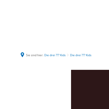
Sie sind hier:
Die drei ??? Kids
Die drei ??? Kids
Die
drei
???