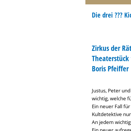
KINDERTHEATER
Die drei ??? Ki
KATEGORIE: KIND
Zirkus der Rä
Theaterstück
Boris Pfeiffer
Justus, Peter und
wichtig, welche fü
Ein neuer Fall fü
Kultdetektive nur
An jedem wichtig
Ein neuer aufregen