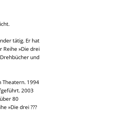
cht.
der tätig. Er hat
r Reihe »Die drei
h Drehbücher und
n Theatern. 1994
fgeführt. 2003
 über 80
he »Die drei ???