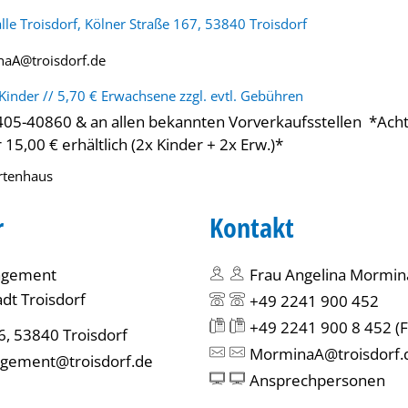
lle Troisdorf, Kölner Straße 167, 53840 Troisdorf
aA@troisdorf.de
Kinder // 5,70 € Erwachsene zzgl. evtl. Gebühren
2405-40860 & an allen bekannten Vorverkaufsstellen *Ach
 15,00 € erhältlich (2x Kinder + 2x Erw.)*
rtenhaus
r
Kontakt
agement
Frau Angelina Mormin
dt Troisdorf
+49 2241 900 452
+49 2241 900 8 452
(F
6, 53840 Troisdorf
MorminaA@troisdorf.
gement@troisdorf.de
Ansprechpersonen