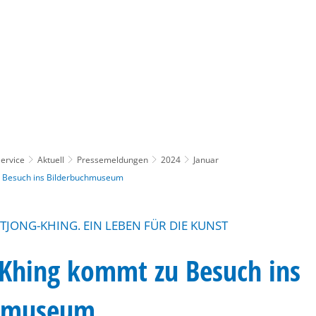
Gebärdensprache
Barrierefre
ervice
Aktuell
Pressemeldungen
2024
Januar
u Besuch ins Bilderbuchmuseum
 TJONG-KHING. EIN LEBEN FÜR DIE KUNST
-Khing kommt zu Besuch ins
chmuseum