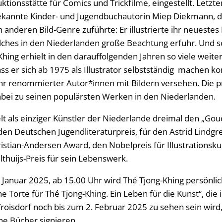
ktionsstätte für Comics und Trickfilme, eingestellt. Letzte
ekannte Kinder- und Jugendbuchautorin Miep Diekmann, d
anderen Bild-Genre zuführte: Er illustrierte ihr neuestes
lches in den Niederlanden große Beachtung erfuhr. Und s
-Khing erhielt in den darauffolgenden Jahren so viele weite
ass er sich ab 1975 als Illustrator selbstständig machen k
hr renommierter Autor*innen mit Bildern versehen. Die p
bei zu seinen populärsten Werken in den Niederlanden.
lt als einziger Künstler der Niederlande dreimal den „Gou
en Deutschen Jugendliteraturpreis, für den Astrid Lindg
istian-Andersen Award, den Nobelpreis für Illustrationsku
lthuijs-Preis für sein Lebenswerk.
Januar 2025, ab 15.00 Uhr wird Thé Tjong-Khing persönli
ne Torte für Thé Tjong-Khing. Ein Leben für die Kunst“, die 
isdorf noch bis zum 2. Februar 2025 zu sehen sein wird,
ne Bücher signieren.