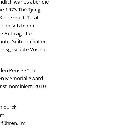
ndlich war es aber die
ie 1973 Thé Tjong-
 Kinderbuch Total
chon setzte der
re Aufträge für
onnte. Seitdem hat er
reisgekrönte Vos en
den Penseel“. Er
ren Memorial Award
nst, nominiert. 2010
ch durch
im
 führen. Im