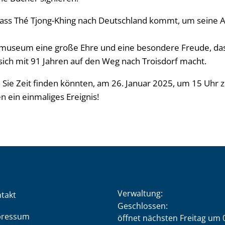
, dass Thé Tjong-Khing nach Deutschland kommt, um seine A
hmuseum eine große Ehre und eine besondere Freude, dass
sich mit 91 Jahren auf den Weg nach Troisdorf macht.
 Sie Zeit finden könnten, am 26. Januar 2025, um 15 Uhr
 ein einmaliges Ereignis!
Verwaltung:
takt
Klicken, um weitere Öffnung
Geschlossen:
pressum
öffnet nächsten Freitag um 