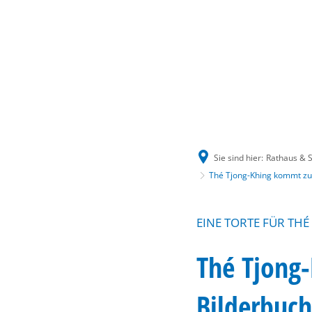
Sie sind hier:
Rathaus & S
Thé Tjong-Khing kommt z
EINE TORTE FÜR THÉ
Thé Tjong
Bilderbu