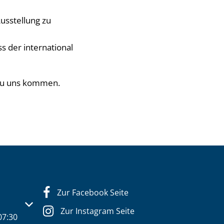
usstellung zu
 der international
 zu uns kommen.
Zur Facebook Seite
s- oder Schließzeiten auszublenden
Zur Instagram Seite
07:30