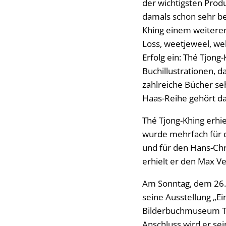
der wichtigsten Produ
damals schon sehr b
Khing einem weiteren 
Loss, weetjeweel, we
Erfolg ein: Thé Tjong
Buchillustrationen, d
zahlreiche Bücher se
Haas-Reihe gehört da
Thé Tjong-Khing erhie
wurde mehrfach für d
und für den Hans-Chr
erhielt er den Max Ve
Am Sonntag, dem 26. 
seine Ausstellung „Ei
Bilderbuchmuseum Tro
Anschluss wird er sei