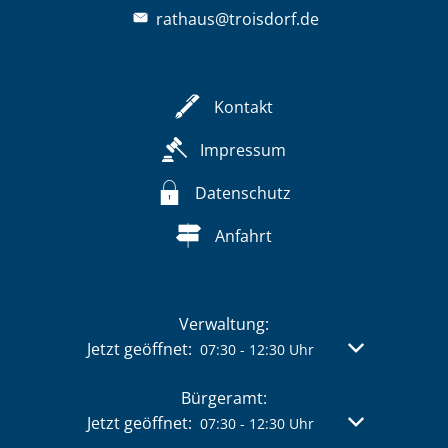
rathaus@troisdorf.de
Kontakt
Impressum
Datenschutz
Anfahrt
Verwaltung:
Klicken, um weitere Öffnungs- oder Schließzeit
Jetzt geöffnet:
Von 07:30 bis 
07:30
-
12:30
Uhr
Bürgeramt:
Klicken, um weitere Öffnungs- oder Schließzeit
Jetzt geöffnet:
Von 07:30 bis 
07:30
-
12:30
Uhr