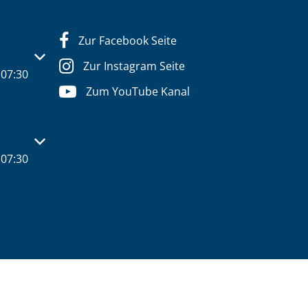
Zur Facebook Seite
s- oder Schließzeiten auszublenden
Zur Instagram Seite
07:30
Zum YouTube Kanal
s- oder Schließzeiten auszublenden
07:30