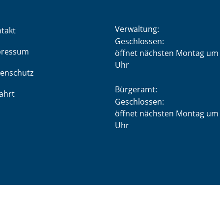
Verwaltung:
takt
Klicken, um weitere Öffnung
Geschlossen:
pressum
öffnet nächsten Montag um 
Uhr
enschutz
Bürgeramt:
ahrt
Klicken, um weitere Öffnung
Geschlossen:
öffnet nächsten Montag um 
Uhr