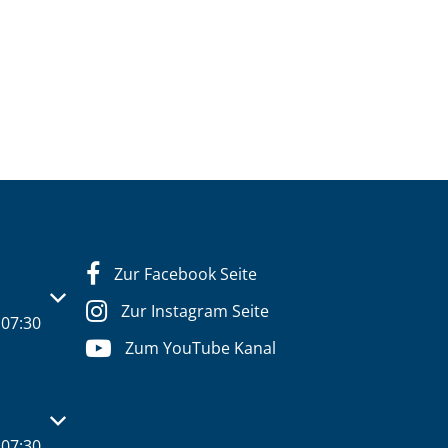
Zur Facebook Seite
s- oder Schließzeiten auszublenden
Zur Instagram Seite
07:30
Zum YouTube Kanal
s- oder Schließzeiten auszublenden
07:30