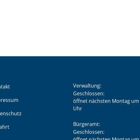
Verwaltung:
takt
Klicken, um weitere Öffnung
Geschlossen:
pressum
öffnet nächsten Montag um 
Uhr
enschutz
Bürgeramt:
ahrt
Klicken, um weitere Öffnung
Geschlossen:
öffnet nächsten Montag um 