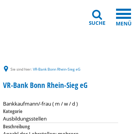
SUCHE
MENÜ
Gebärdensprache
Barrierefreiheit
Leichte Sprache
Sie sind hier:
VR-Bank Bonn Rhein-Sieg eG
VR-Bank Bonn Rhein-Sieg eG
Bankkaufmann/-frau ( m / w / d )
Kategorie
Ausbildungsstellen
Beschreibung
Anzahl der Lehrstellen: mehrere