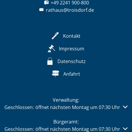
+49 2241 900-800
rathaus@troisdorf.de
Kontakt
Impressum
Datenschutz
Anfahrt
Verwaltung:
Klicken, um weitere Öffnungs- oder Schließzeiten auszub
Geschlossen:
öffnet nächsten Montag um 07:30 Uhr
Bürgeramt:
Klicken, um weitere Öffnungs- oder Schließzeiten auszub
Geschlossen:
öffnet nächsten Montag um 07:30 Uhr