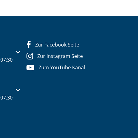
Zur Facebook Seite
s- oder Schließzeiten auszublenden
Zur Instagram Seite
07:30
Zum YouTube Kanal
s- oder Schließzeiten auszublenden
07:30