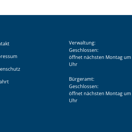
Verwaltung:
takt
Klicken, um weitere Öffnung
Geschlossen:
pressum
öffnet nächsten Montag um 
Uhr
enschutz
Bürgeramt:
ahrt
Klicken, um weitere Öffnung
Geschlossen:
öffnet nächsten Montag um 
Uhr