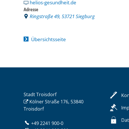
helios-gesundheit.de
Adresse
Ringstraße 49, 53721 Siegburg
Übersichtsseite
Stadt Troisdorf
Kon
Kölner Straße 176, 53840
Im
Troisdorf
Dat
+49 2241 900-0